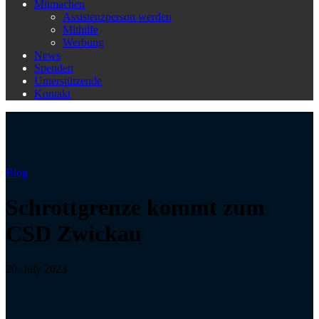
Mitmachen
Assistenzperson werden
Mithilfe
Werbung
News
Spenden
Unterstützende
Kontakt
Blog
Schrottgrenze kommt zum
CSD Zwickau
20. July 2023