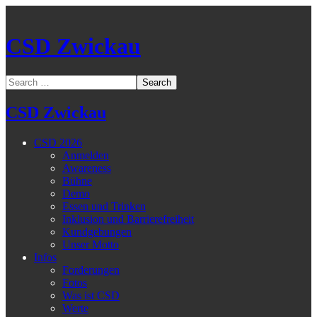
CSD Zwickau
CSD Zwickau
CSD 2026
Anmelden
Awareness
Bühne
Demo
Essen und Trinken
Inklusion und Barrierefreiheit
Kundgebungen
Unser Motto
Infos
Forderungen
Fotos
Was ist CSD
Werte