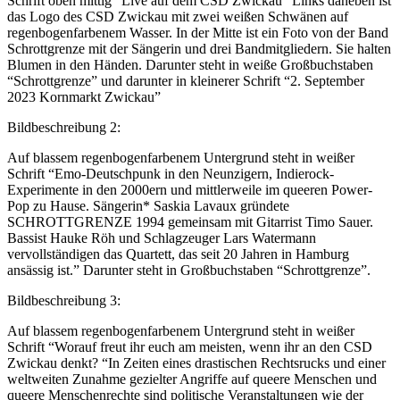
Schrift oben mittig “Live auf dem CSD Zwickau” Links daneben ist
das Logo des CSD Zwickau mit zwei weißen Schwänen auf
regenbogenfarbenem Wasser. In der Mitte ist ein Foto von der Band
Schrottgrenze mit der Sängerin und drei Bandmitgliedern. Sie halten
Blumen in den Händen. Darunter steht in weiße Großbuchstaben
“Schrottgrenze” und darunter in kleinerer Schrift “2. September
2023 Kornmarkt Zwickau”
Bildbeschreibung 2:
Auf blassem regenbogenfarbenem Untergrund steht in weißer
Schrift “Emo-Deutschpunk in den Neunzigern, Indierock-
Experimente in den 2000ern und mittlerweile im queeren Power-
Pop zu Hause. Sängerin* Saskia Lavaux gründete
SCHROTTGRENZE 1994 gemeinsam mit Gitarrist Timo Sauer.
Bassist Hauke Röh und Schlagzeuger Lars Watermann
vervollständigen das Quartett, das seit 20 Jahren in Hamburg
ansässig ist.” Darunter steht in Großbuchstaben “Schrottgrenze”.
Bildbeschreibung 3:
Auf blassem regenbogenfarbenem Untergrund steht in weißer
Schrift “Worauf freut ihr euch am meisten, wenn ihr an den CSD
Zwickau denkt? “In Zeiten eines drastischen Rechtsrucks und einer
weltweiten Zunahme gezielter Angriffe auf queere Menschen und
queere Menschenrechte sind politische Veranstaltungen wie der