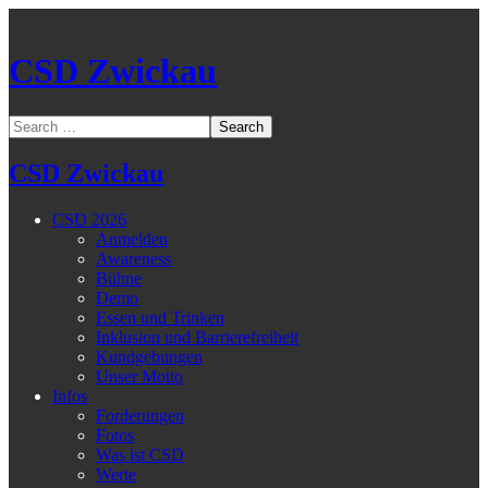
CSD Zwickau
CSD Zwickau
CSD 2026
Anmelden
Awareness
Bühne
Demo
Essen und Trinken
Inklusion und Barrierefreiheit
Kundgebungen
Unser Motto
Infos
Forderungen
Fotos
Was ist CSD
Werte