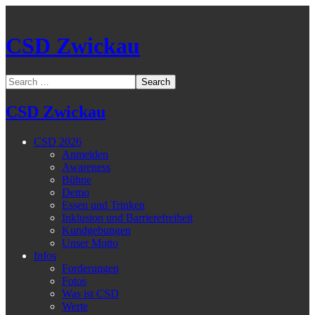
CSD Zwickau
CSD Zwickau
CSD 2026
Anmelden
Awareness
Bühne
Demo
Essen und Trinken
Inklusion und Barrierefreiheit
Kundgebungen
Unser Motto
Infos
Forderungen
Fotos
Was ist CSD
Werte