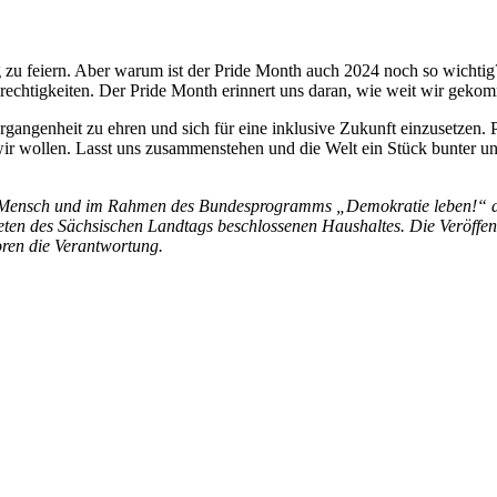
ng zu feiern. Aber warum ist der Pride Month auch 2024 noch so wicht
rechtigkeiten. Der Pride Month erinnert uns daran, wie weit wir geko
ergangenheit zu ehren und sich für eine inklusive Zukunft einzusetzen. 
wir wollen. Lasst uns zusammenstehen und die Welt ein Stück bunter un
ion Mensch und im Rahmen des Bundesprogramms „Demokratie leben!“ 
neten des Sächsischen Landtags beschlossenen Haushaltes. Die Veröff
oren die Verantwortung.