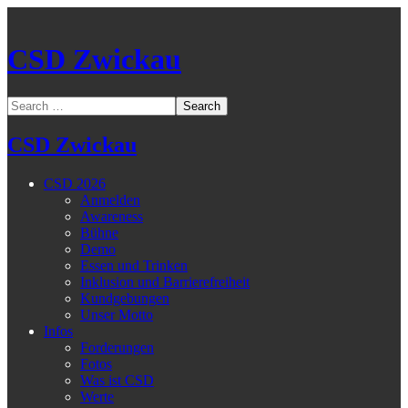
CSD Zwickau
CSD Zwickau
CSD 2026
Anmelden
Awareness
Bühne
Demo
Essen und Trinken
Inklusion und Barrierefreiheit
Kundgebungen
Unser Motto
Infos
Forderungen
Fotos
Was ist CSD
Werte