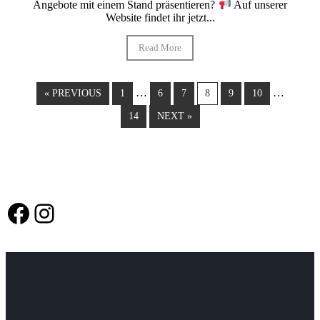
Angebote mit einem Stand präsentieren?
Auf unserer
Website findet ihr jetzt...
Read More
…
…
« PREVIOUS
1
6
7
8
9
10
14
NEXT »
Facebook
Instagram