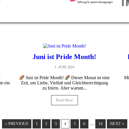
Juni ist Pride Month!
1. JUNE 2024
0
Mi
Juni ist Pride Month!
Dieser Monat ist eine
m ein
Zeit, um Liebe, Vielfalt und Gleichberechtigung
zu feiern. Aber warum...
Read More
…
« PREVIOUS
1
2
3
4
5
6
14
NEXT »