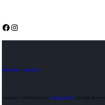
Facebook
Instagram
Datenschutz
|
Impressum
Copyright © 2020 BigHearts by
WebGeniusLab
. All Rights Reserve